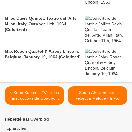
Miles Davis Quintet, Teatro dell'Arte,
Milan, Italy, October 11th, 1964
(Colorized)
Max Roach Quartet & Abbey Lincoln,
Belgium, January 10, 1964 (Colorized)
< Koné Katinan : ‘‘Voici les
South Africa music :
instructions de Gbagbo’’
Rebecca Malope - Inkosi
(suite aux ordres reçus par
Inothando >
ADO à Paris)
Hébergé par Overblog
Top articles