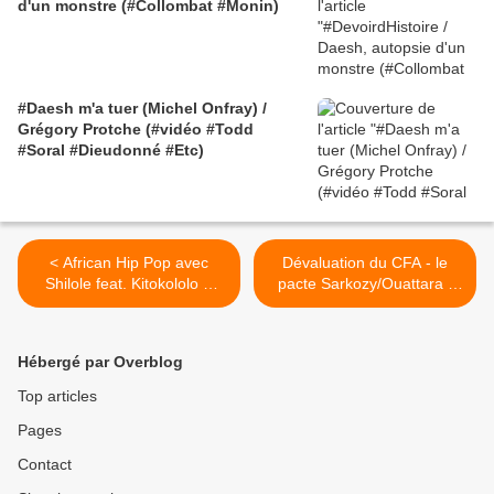
d'un monstre (#Collombat #Monin)
#Daesh m'a tuer (Michel Onfray) /
Grégory Protche (#vidéo #Todd
#Soral #Dieudonné #Etc)
< African Hip Pop avec
Dévaluation du CFA - le
Shilole feat. Kitokololo &
pacte Sarkozy/Ouattara -
Rich Mavoko : Viuno
Grégory Protche -
tucheze
6/10/2012 >
Hébergé par Overblog
Top articles
Pages
Contact