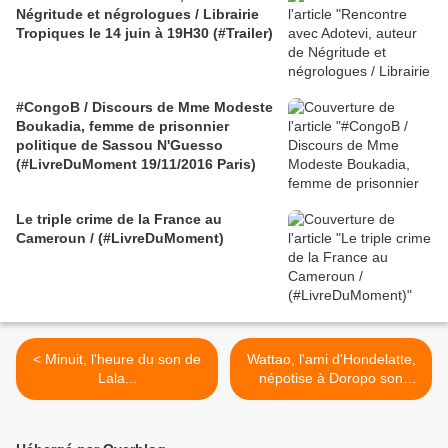
Négritude et négrologues / Librairie
Tropiques le 14 juin à 19H30 (#Trailer)
#CongoB / Discours de Mme Modeste
Boukadia, femme de prisonnier
politique de Sassou N'Guesso
(#LivreDuMoment 19/11/2016 Paris)
Le triple crime de la France au
Cameroun / (#LivreDuMoment)
< Minuit, l'heure du son de
Wattao, l'ami d'Hondelatte,
Lala...
népotise à Doropo son
"Wattaoland" >