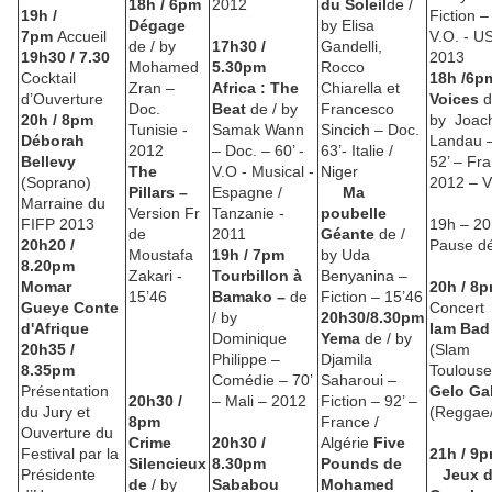
18h / 6pm
2012
du Soleil
de /
19h /
Fiction –
Dégage
by Elisa
7pm
Accueil
V.O. - US
de / by
17h30 /
Gandelli,
19h30 / 7.30
2013
Mohamed
5.30pm
Rocco
Cocktail
18h /6p
Zran –
Africa : The
Chiarella et
d’Ouverture
Voices
d
Doc.
Beat
de / by
Francesco
20h / 8pm
by Joac
Tunisie -
Samak Wann
Sincich – Doc.
Déborah
Landau 
2012
– Doc. – 60’ -
63’- Italie /
Bellevy
52’ – Fr
The
V.O - Musical -
Niger
(Soprano)
2012 – 
Pillars –
Espagne /
M
a
Marraine du
Version Fr
Tanzanie -
poubelle
FIFP 2013
19h – 20
de
2011
Géante
de /
20h20 /
Pause dé
Moustafa
19h / 7pm
by Uda
8.20pm
Zakari -
Tourbillon à
Benyanina –
Momar
20h / 8
15’46
Bamako –
de
Fiction – 15’46
Gueye Conte
Concert
/ by
20h30/8.30pm
d'Afrique
Iam Bad
Dominique
Yema
de / by
20h35 /
(Slam
Philippe –
Djamila
8.35pm
Toulous
Comédie – 70’
Saharoui –
Présentation
Gelo Ga
20h30 /
– Mali – 2012
Fiction – 92’ –
du Jury et
(Reggae
8pm
France /
Ouverture du
Crime
20h30 /
Algérie
Five
Festival par la
21h / 9
Silencieux
8.30pm
Pounds de
Présidente
Jeux 
de
/ by
Sababou
Mohamed