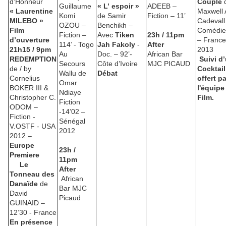
d’Honneur
Couple
Guillaume
« L’ espoir »
ADEEB –
« Laurentine
Maxwell 
Komi
de Samir
Fiction – 11’
MILEBO »
Cadevall
OZOU –
Benchikh –
Film
Comédie 
Fiction –
Avec
Tiken
23h / 11pm
d’ouverture
– France
114’ - Togo
Jah Fakoly
-
Afte
r
21h15 / 9pm
2013
Au
Doc. – 92’-
African Bar
REDEMPTION
Suiv
i d
Secours
Côte d’Ivoire
MJC PICAUD
de / by
Cocktai
Wallu de
Débat
Cornelius
offert pa
Omar
BOKER III &
l'équipe
Ndiaye
Christopher C.
Film.
Fiction
ODOM –
-14’02 –
Fiction -
Sénégal
V.OSTF - USA
2012
2012 –
Europe
23h /
Premiere
11pm
Le
After
Tonneau des
African
Danaïde
de
Bar MJC
David
Picaud
GUINAID –
12’30 - France
En présence