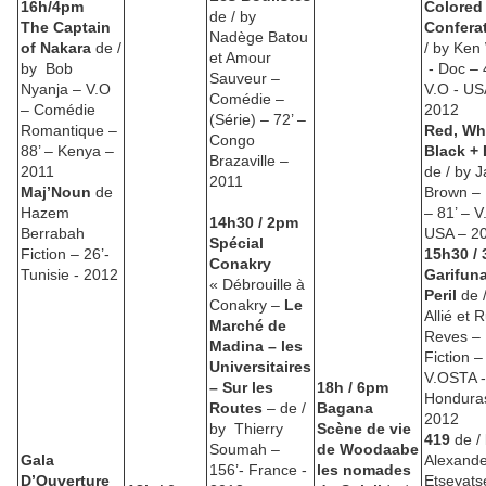
16h/4pm
Colored
de / by
The Captain
Confera
Nadège Batou
of Nakara
de /
/ by Ken
et Amour
by Bob
- Doc – 
Sauveur –
Nyanja – V.O
V.O - US
Comédie –
– Comédie
2012
(Série) – 72’ –
Romantique –
Red, Whi
Congo
88’ – Kenya –
Black + 
Brazaville –
2011
de / by 
2011
Maj’Noun
de
Brown – 
Hazem
– 81’ – V
14h30 / 2pm
Berrabah
USA – 2
Spécial
Fiction – 26’-
15h30 /
Conakry
Tunisie - 2012
Garifuna
« Débrouille à
Peril
de /
Conakry –
Le
Allié et 
Marché de
Reves –
Madina – les
Fiction –
Universitaires
V.OSTA 
– Sur les
18h / 6pm
Hondura
Routes
– de /
Bagana
201
by Thierry
Scène de vie
419
de /
Soumah –
de Woodaabe
Gala
Alexande
156’- France -
les nomades
D’Ouverture
Etseyats