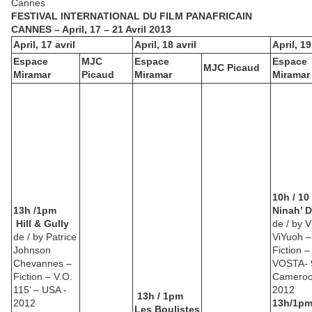
Cannes
FESTIVAL INTERNATIONAL DU FILM PANAFRICAIN
CANNES – April, 17 – 21 Avril 2013
April, 17 avril
April, 18 avril
April, 19
Espace
MJC
Espace
Espace
MJC Picaud
Miramar
Picaud
Miramar
Miramar
10h / 10
13h /1pm
Ninah’ 
Hill & Gully
de / by V
de / by Patrice
ViYuoh –
Johnson
Fiction –
Chevannes –
VOSTA- 
Fiction – V.O.
Cameroo
115’ – USA -
2012
13h / 1pm
2012
13h/1p
Les Boulistes