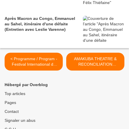
Après Macron au Congo, Emmanuel
au Sahel, itinéraire d'une défaite
(Entretien avec Leslie Varenne)
< Programme / Program -
AMAKUBA THEATRE &
Festival International du
RECONCILIATION
Film PanAfricain - April, 17 -
BURUNDI/BELGIQUE Mise
21 Avril 2013
en scène de Frédérique
Lecomte, Mercredi 3 avril
Hébergé par Overblog
2013, 19 H, Galerie BENJ.
>
Top articles
Pages
Contact
Signaler un abus