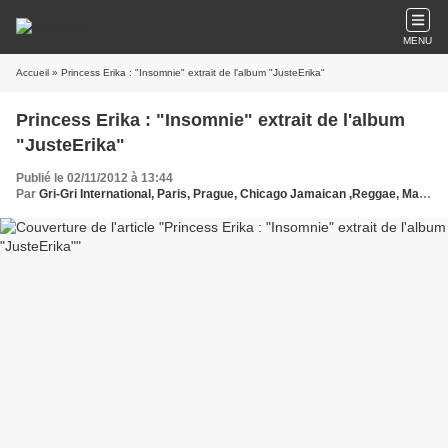
MENU
Accueil
» Princess Erika : "Insomnie" extrait de l'album "JusteErika"
Princess Erika : "Insomnie" extrait de l'album
"JusteErika"
Publié le 02/11/2012 à 13:44
Par
Gri-Gri International, Paris, Prague, Chicago Jamaican ,Reggae, Ma solange oussou, New York, Blues, France, Love Paris, Princess Erika, G.Protche, Music, Afrique, Sony, , Europe