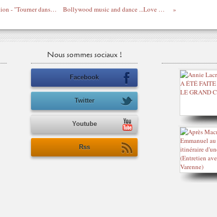
Un pas en avant, les dessous de la corruption - "Tourner dans un Venise africain" Firmine Richard
Bollywood music and dance ...Love Mera Hit Hit - Billu Barber
Nous sommes sociaux !
Facebook
Twitter
Youtube
Rss