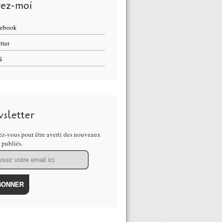
vez-moi
cebook
tter
S
sletter
z-vous pour être averti des nouveaux
s publiés.