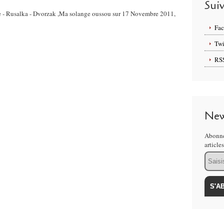
Sui
de - Rusalka - Dvorzak ,Ma solange oussou sur 17 Novembre 2011,
Fa
Twi
RS
New
Abonne
article
Email