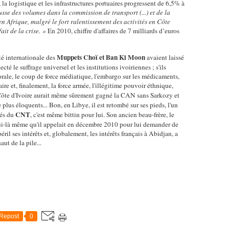
, la logistique et les infrastructures portuaires progressent de 6,5% à
usse des volumes dans la commission de transport (...) et de la
en Afrique, malgré le fort ralentissement des activités en Côte
ait de la crise. »
En 2010, chiffre d'affaires de 7 milliards d’euros
Muppets Choï et Ban Ki Moon
é internationale des
avaient laissé
pecté le suffrage universel et les institutions ivoiriennes ; s'ils
orale, le coup de force médiatique, l'embargo sur les médicaments,
re et, finalement, la force armée, l'illégitime pouvoir éthnique,
 Côte d'Ivoire aurait même sûrement gagné la CAN sans Sarkozy et
 plus éloquents... Bon, en Libye, il est retombé sur ses pieds, l'un
CNT
rés du
, c'est même bittin pour lui. Son ancien beau-frère, le
ui-là même qu'il appelait en décembre 2010 pour lui demander de
ril ses intérêts et, globalement, les intérêts français à Abidjan, a
ut de la pile...
Repost
0