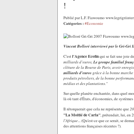
!
Publié par L.F. Fiawoumo www.legrigriinte
Catégories :
#Economie
Vincent Bolloré interviewé par le Gri-Gri 
l'Agence Ecofin
C'est
qui se fait une joie d
milliards d’euros,
Le groupe familial franç
clôture de la Bourse de Paris, avoir enregi
milliards d'euros
grâce à la bonne marche de
produits pétroliers, de la bonne performance
médias et des plantations."
Sur quelle planète enchantée, dans quel mond
là où tant d'États, d'économies, de systèmes 
Il rétorquerait que cela ne représente que
20
"La Moitié de Carla"
, prétendait, lui, en
l'Afrique
... (Qu'est-ce que ce serait, se dem
des attentions françaises récentes ?)
.