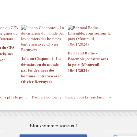
n du CFA
Bertrand Badie -
origines
Johann Chapoutot - La
Ensemble, construisons
zy-
dévastation du monde
la paix (Montreuil,
par les derniers des
10/01/2024)
hommes (entretien avec
Olivier Berruyer)
"À partir du 26 février, nous ne reconnaîtrons plus le pouvoir de Wade !" - Malick Noël Seck
P-square concert en France pour la 1ere fois au dockpullman 3 mars 2012
Nous sommes sociaux !