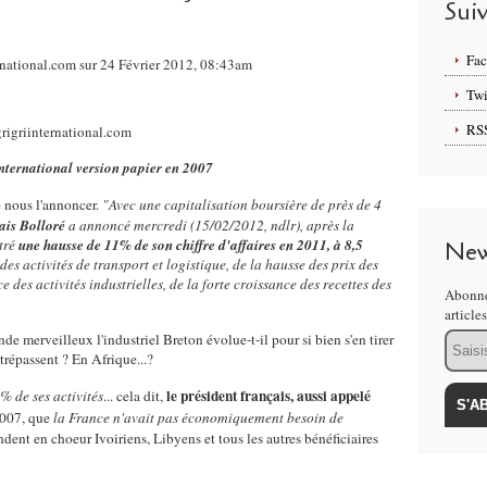
Sui
Fa
rnational.com sur 24 Février 2012, 08:43am
Twi
RS
International version papier en 2007
e nous l'annoncer.
"Avec une capitalisation boursière de près de 4
ais Bolloré
a annoncé mercredi (15/02/2012, ndlr), après la
stré
une hausse de 11% de son chiffre d'affaires en 2011, à 8,5
New
s activités de transport et logistique, de la hausse des prix des
 des activités industrielles, de la forte croissance des recettes des
Abonne
article
Email
e merveilleux l'industriel Breton évolue-t-il pour si bien s'en tirer
trépassent ? En Afrique...?
le président français, aussi appelé
% de ses activités
... cela dit,
 2007, que
la France n'avait pas économiquement besoin de
andent en choeur Ivoiriens, Libyens et tous les autres bénéficiaires