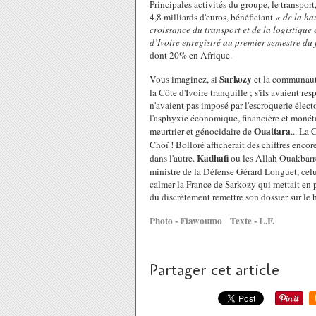
Principales activités du groupe, le transport
4,8 milliards d'euros, bénéficiant
« de la ha
croissance du transport et de la logistique 
d’Ivoire enregistré au premier semestre du f
dont 20% en Afrique.
Sarkozy
Vous imaginez, si
et la communaut
la Côte d'Ivoire tranquille ; s'ils avaient res
n'avaient pas imposé par l'escroquerie élect
l'asphyxie économique, financière et monétai
Ouattara
meurtrier et génocidaire de
... La
Choï ! Bolloré afficherait des chiffres encore
Kadhafi
dans l'autre.
ou les Allah Ouakbar
ministre de la Défense Gérard Longuet, cel
calmer la France de Sarkozy qui mettait en pé
du discrètement remettre son dossier sur le ha
Photo - Fiawoumo Texte - L.F.
Partager cet article