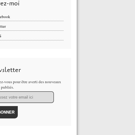
vez-moi
cebook
tter
S
sletter
z-vous pour être averti des nouveaux
s publiés.