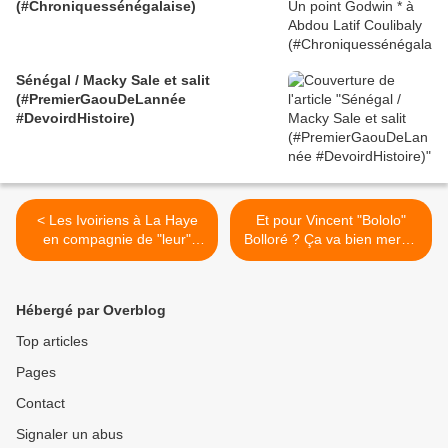
(#Chroniquessénégalaise)
Sénégal / Macky Sale et salit
(#PremierGaouDeLannée
#DevoirdHistoire)
< Les Ivoiriens à La Haye
Et pour Vincent "Bololo"
en compagnie de "leur"
Bolloré ? Ça va bien merci !
Président Gbagbo -
>
18/02/2012 - Part 1 à 6
Hébergé par Overblog
Top articles
Pages
Contact
Signaler un abus