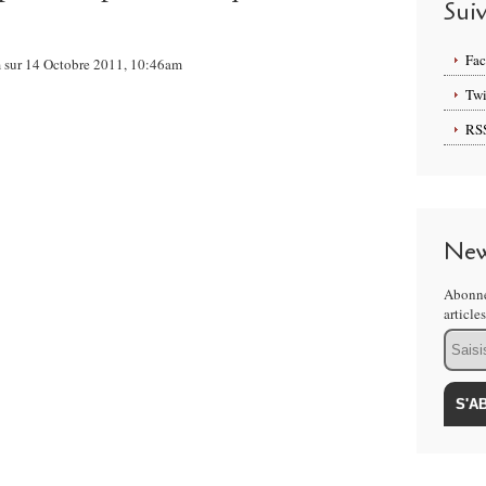
Sui
Fa
m sur 14 Octobre 2011, 10:46am
Twi
RS
New
Abonne
article
Email