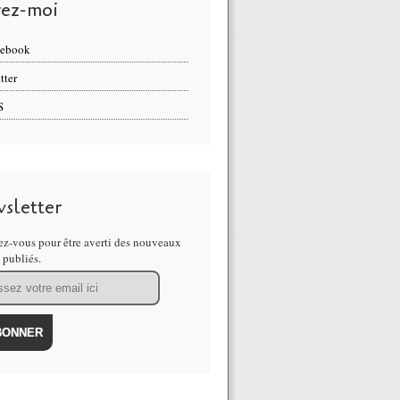
vez-moi
cebook
tter
S
sletter
z-vous pour être averti des nouveaux
s publiés.