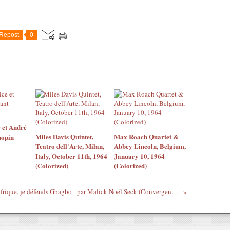
Repost
0
 et André
Miles Davis Quintet,
Max Roach Quartet &
hopin
Teatro dell'Arte, Milan,
Abbey Lincoln, Belgium,
Italy, October 11th, 1964
January 10, 1964
(Colorized)
(Colorized)
Pour l'Afrique, je défends Gbagbo - par Malick Noël Seck (Convergence socialiste - Sénégal)