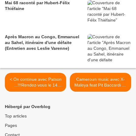
Mai 68 raconté par Hubert-Félix
Thiéfaine
Après Macron au Congo, Emmanuel
au Sahel, itinéraire d'une défaite
(Entretien avec Leslie Varenne)
< On continue avec Patson
Cameroun music avec X-
...!!!Rendez-vous le 14
Maleya feat Pit Baccardi Pit
février 2012 pour la sortie
Baccardi : "Son Me" (Guest
de son DVD "YES WE CAN
Samuel Etoo) >
PAPA !!!"
Hébergé par Overblog
Top articles
Pages
Contact