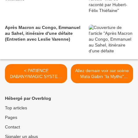
Après Macron au Congo, Emmanuel
au Sahel, itinéraire d'une défaite
(Entretien avec Leslie Varenne)
< PATIENCE
Allez demain voir sur scène
DABANY/MAGIC SYSTEM/
Mata Gabin "la Mytho"
X MALEYA / MIKI BAD BOY
(peinte ici par Mabic) >
/BILL CLINTON CAN 2012
Hébergé par Overblog
Top articles
Pages
Contact
Signaler un abus