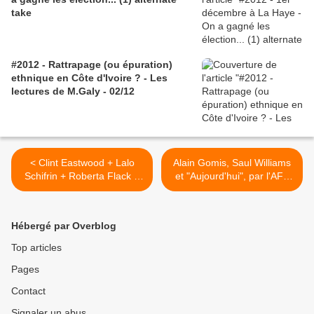
take
#2012 - Rattrapage (ou épuration)
ethnique en Côte d'Ivoire ? - Les
lectures de M.Galy - 02/12
< Clint Eastwood + Lalo
Alain Gomis, Saul Williams
Schifrin + Roberta Flack =
et "Aujourd'hui", par l'AFP
This side of forever
mais en anglais - Sortie
(Sudden Impact)
09/01/2013 >
Hébergé par Overblog
Top articles
Pages
Contact
Signaler un abus