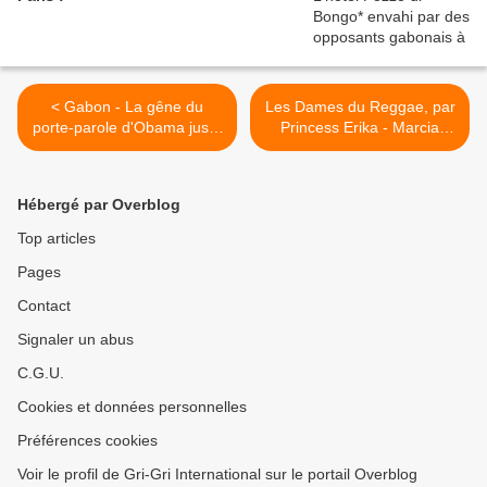
< Gabon - La gêne du
Les Dames du Reggae, par
porte-parole d'Obama juste
Princess Erika - Marcia
après la rencontre avec Ali
Griffiths “Stepping out of
l'Encombrant (2)
Babylon” >
Hébergé par Overblog
Top articles
Pages
Contact
Signaler un abus
C.G.U.
Cookies et données personnelles
Préférences cookies
Voir le profil de Gri-Gri International sur le portail Overblog