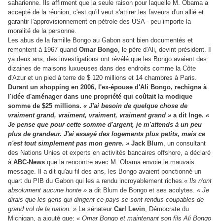
saharienne. Ils affirment que la seule raison pour laquelle M. Obama a
accepté de la réunion, c'est qu'il veut s'attirer les faveurs d'un allié et
garantir l'approvisionnement en pétrole des USA - peu importe la
moralité de la personne.
Les abus de la famille Bongo au Gabon sont bien documentés et
remontent à 1967 quand
Omar Bongo
, le père d'Ali, devint président.
Il
ya deux ans, des investigations ont révélé que les Bongo avaient des
dizaines de maisons luxueuses dans des endroits comme la Côte
d'Azur et un pied à terre de $ 120 millions et 14 chambres à Paris.
Durant un shopping en 2006, l'ex-épouse d'Ali Bongo, rechigna à
l'idée d'aménager dans une propriété qui coûtait la modique
somme de $25 millions.
« J'ai besoin de quelque chose de
vraiment grand, vraiment, vraiment, vraiment grand »
a dit Inge.
«
Je pense que pour cette somme d'argent, je m'attends à un peu
plus de grandeur. J'ai essayé des logements plus petits, mais ce
n'est tout simplement pas mon genre.
»
Jack Blum
, un consultant
des Nations Unies et experts en activités bancaires offshore, a déclaré
à
ABC-News
que la rencontre avec M. Obama envoie le mauvais
message.
Il a dit qu'au fil des ans, les Bongo avaient ponctionné un
quart du PIB du Gabon qui les a rendu incroyablement riches.
«
Ils n'ont
absolument aucune honte
»
a dit Blum de Bongo et ses acolytes.
« Je
dirais que les gens qui dirigent ce pays se sont rendus coupables de
grand vol de la nation.
»
Le sénateur
Carl Levin
, Démocrate du
Michigan, a ajouté que:
« Omar Bongo et maintenant son fils Ali Bongo