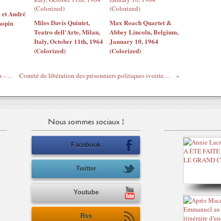
 et André
Miles Davis Quintet,
Max Roach Quartet &
hopin
Teatro dell'Arte, Milan,
Abbey Lincoln, Belgium,
Italy, October 11th, 1964
January 10, 1964
(Colorized)
(Colorized)
Mahan Gahé - Ouattara, ce mort est le tien - HGMJ lu par Protche - 20/09/2013
Comité de libération des prisonniers politiques ivoiriens à propos du décès de Basile Mahan Gahé
Nous sommes sociaux !
Facebook
Twitter
Youtube
Rss