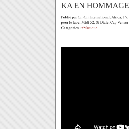
KA EN HOMMAGE 
Publié par Gri-Gri International, Africa
pour le label Midi 52, St-Dizie, Cap-Ver s
Catégories :
#Musique