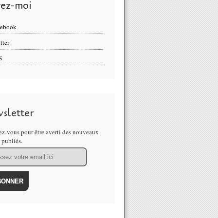
vez-moi
cebook
tter
S
sletter
z-vous pour être averti des nouveaux
s publiés.