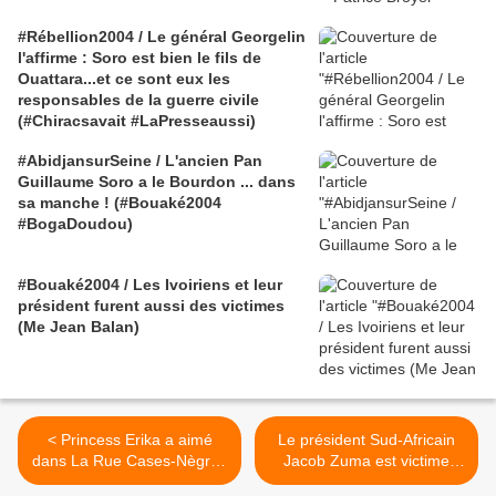
#Rébellion2004 / Le général Georgelin
l'affirme : Soro est bien le fils de
Ouattara...et ce sont eux les
responsables de la guerre civile
(#Chiracsavait #LaPresseaussi)
#AbidjansurSeine / L'ancien Pan
Guillaume Soro a le Bourdon ... dans
sa manche ! (#Bouaké2004
#BogaDoudou)
#Bouaké2004 / Les Ivoiriens et leur
président furent aussi des victimes
(Me Jean Balan)
< Princess Erika a aimé
Le président Sud-Africain
dans La Rue Cases-Nègres
Jacob Zuma est victime
l'amour de Joseph Zobel
d'une alerte à la bombe en