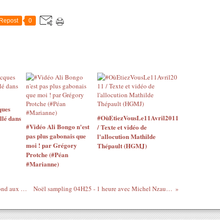
Repost
0
ques
#OùEtiezVousLe11Avril2011
llé dans
#Vidéo Ali Bongo n'est
/ Texte et vidéo de
pas plus gabonais que
l'allocution Mathilde
moi ! par Grégory
Thépault (HGMJ)
Protche (#Péan
#Marianne)
Noël sampling 04H00 - Élie Domota répond aux questions du Gri-Gri
Noël sampling 04H25 - 1 heure avec Michel Nzau Vuanda (Bantunani)