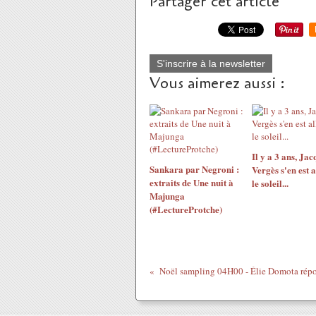
Partager cet article
S'inscrire à la newsletter
Vous aimerez aussi :
Il y a 3 ans, Jac
Sankara par Negroni :
Vergès s'en est a
extraits de Une nuit à
le soleil...
Majunga
(#LectureProtche)