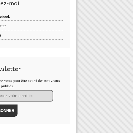
vez-moi
cebook
tter
S
sletter
z-vous pour être averti des nouveaux
s publiés.