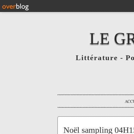
LE G
Littérature - P
ACC
Noël sampling 04H15