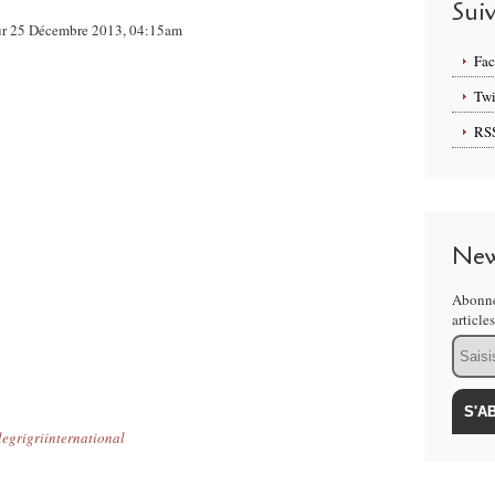
Sui
sur 25 Décembre 2013, 04:15am
Fa
Twi
RS
New
Abonne
article
Email
legrigriinternational