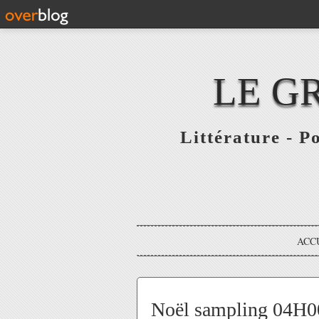
LE G
Littérature - P
ACC
Noël sampling 04H00