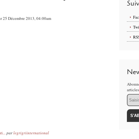
Sui
Fa
sur 25 Décembre 2013, 04:00am
Twi
RS
New
Abonne
article
Email
i...
par
legrigriinternational