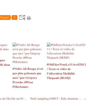
Repost
0
ques
#OùEtiezVousLe11Avril2011
llé dans
#Vidéo Ali Bongo n'est
/ Texte et vidéo de
pas plus gabonais que
l'allocution Mathilde
moi ! par Grégory
Thépault (HGMJ)
Protche (#Péan
#Marianne)
Noël sampling 03H45 - Le dernier passage du Gri-Gri sur France 24 (2009)
Noël sampling 04H15 - Erik chanteur du moment