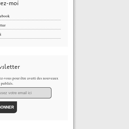
vez-moi
cebook
tter
S
sletter
z-vous pour être averti des nouveaux
s publiés.