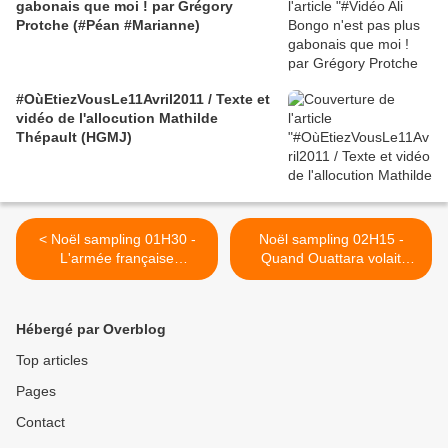
gabonais que moi ! par Grégory
Protche (#Péan #Marianne)
#OùEtiezVousLe11Avril2011 / Texte et
vidéo de l'allocution Mathilde
Thépault (HGMJ)
< Noël sampling 01H30 -
Noël sampling 02H15 -
L'armée française
Quand Ouattara volait
manipulée à Bouaké en
grâce à un vendeur
2004 / Onana 2012
d'armes / Kouamouo >
Hébergé par Overblog
Top articles
Pages
Contact