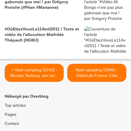
gabonais que moi ! par Grégory
Protche (#Péan #Marianne)
#OùEtiezVousLe11Avril2011 / Texte et
vidéo de l'allocution Mathilde
Thépault (HGMJ)
< Noël sampling 01H15 -
Noël sampling 02H00 -
Nicolas Sarkozy, son vice,
Début de France Côte
son oeuvre
d'Ivoire, la rupture / Onana
lu par Protche >
Hébergé par Overblog
Top articles
Pages
Contact