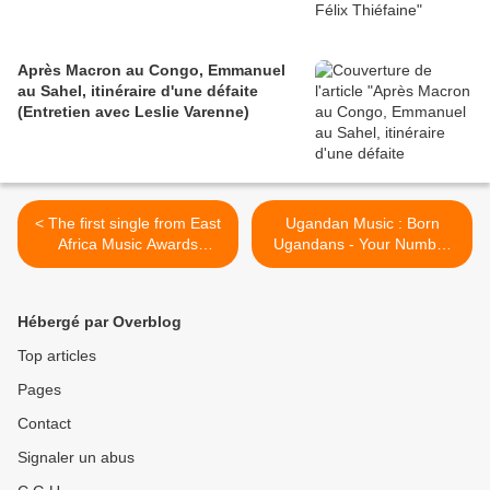
Après Macron au Congo, Emmanuel
au Sahel, itinéraire d'une défaite
(Entretien avec Leslie Varenne)
< The first single from East
Ugandan Music : Born
Africa Music Awards
Ugandans - Your Number
[EMAS] winner for Artist of
Feat Taz Man Pash >
the year KIDUM's 5th
Album. Arranged and
Hébergé par Overblog
produced by Robert "rkay"
Kamanzi.
Top articles
Pages
Contact
Signaler un abus