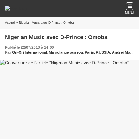
MENU
Accueil
» Nigerian Music avec D-Prince : Omoba
Nigerian Music avec D-Prince : Omoba
Publié le 22/07/2013 à 14:00
Par
Gri-Gri International, Ma solange oussou, Paris, RUSSIA, Andrei Molodkin, Art Paris,,African music, Africa, Nigerian Music , D-Prince ,Omoba, Wizkid ,Azonto