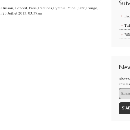
Sui
e Oussou, Concert, Paris, Caraibes,Cynthia Phibel, jazz, Congo,
r 23 Juillet 2013, 03:39am
Fa
Twi
RS
New
Abonne
article
Email