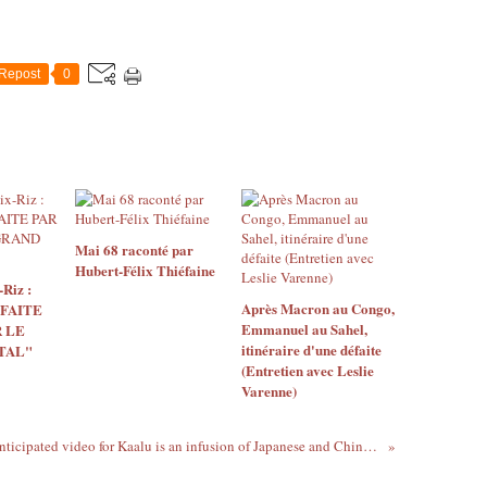
Repost
0
Mai 68 raconté par
Hubert-Félix Thiéfaine
Riz :
Après Macron au Congo,
 FAITE
Emmanuel au Sahel,
 LE
itinéraire d'une défaite
TAL"
(Entretien avec Leslie
Varenne)
EL's highly anticipated video for Kaalu is an infusion of Japanese and Chinese culture with Ghanaian Azonto music....