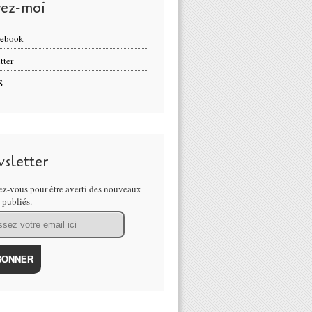
vez-moi
cebook
tter
S
sletter
z-vous pour être averti des nouveaux
s publiés.