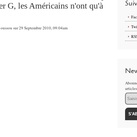
Sui
r G, les Américains n'ont qu'à
Fa
Twi
ge oussou sur 29 Septembre 2010, 09:04am
RS
New
Abonne
article
Email