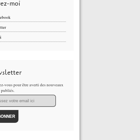
vez-moi
cebook
tter
S
sletter
z-vous pour être averti des nouveaux
s publiés.