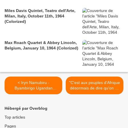
Miles Davis Quintet, Teatro dell'Arte,
Milan, Italy, October 11th, 1964
(Colorized)
Max Roach Quartet & Abbey Lincoln,
Belgium, January 10, 1964 (Colorized)
< Iryn Namubiru -
"C'est aux peuples d'Afrique
Byambirigo Ugandan
désormais de dire qu'on ne
African music Dj Din
doit pas toucher à la Côte
d'Ivoire" - Me Ceccaldi
4/4/2011 >
Hébergé par Overblog
Top articles
Pages