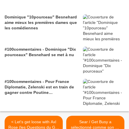
Dominique "10pourceau" Besnehard
aime mieux les premières dames que
les comédiennes
#100commentaires - Dominique "Dix
pourceaux" Besnehard se met à nu
#100commentaires - Pour France
Diplomatie, Zelenski est en train de
gagner contre Poutine…
< Let's get loose with Axl
Sear / Get Busy a
Rose (les Questions du Gri-
sélectionné comme son du