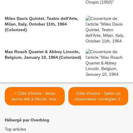
Miles Davis Quintet, Teatro dell'Arte,
Milan, Italy, October 11th, 1964
(Colorized)
Max Roach Quartet & Abbey Lincoln,
Belgium, January 10, 1964 (Colorized)
< Côte d'Ivoire - Nous
Côte d'Ivoire - Selon un
avons été à l'école, nous
observateur norvégien du
savons comment ils nous
parlement européen, "La
pillent - Manif place de la
France ne respecte pas la
Nation le 23 janvier 2011
souveraineté ivoirienne" >
Hébergé par Overblog
Top articles