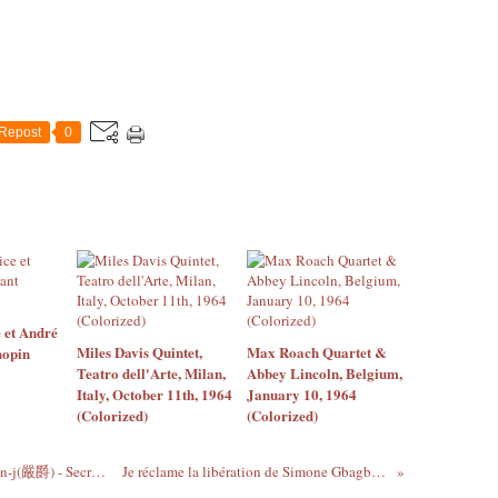
Repost
0
 et André
Miles Davis Quintet,
Max Roach Quartet &
hopin
Teatro dell'Arte, Milan,
Abbey Lincoln, Belgium,
Italy, October 11th, 1964
January 10, 1964
(Colorized)
(Colorized)
Taïwanais Music : Della Ding(丁噹) ft Yen-j(嚴爵) - Secretly...
Je réclame la libération de Simone Gbagbo # 3