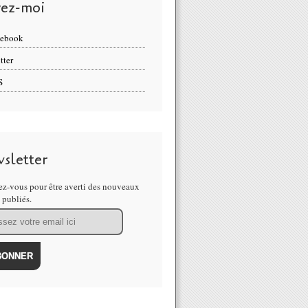
vez-moi
cebook
tter
S
sletter
z-vous pour être averti des nouveaux
s publiés.