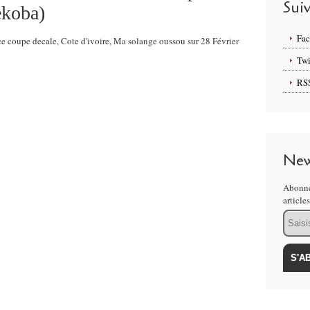
Sui
ekoba)
Fa
ace coupe decale, Cote d'ivoire, Ma solange oussou sur 28 Février
Twi
RS
New
Abonne
article
Email