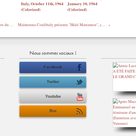
Italy, October 11th, 1964
January 10, 1964
(Colorized)
(Colorized)
Redifs - Maryse Ewanje-Épée "Les Négriers du foot" - mise en ligne août 2010
Maïmouna Coulibaly présente "Hééé Mariamou", comédie chorégraphique satirique
Nous sommes sociaux !
Facebook
Twitter
Youtube
Rss