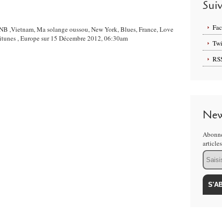
Sui
Fa
 RNB ,Vietnam, Ma solange oussou, New York, Blues, France, Love
 itunes , Europe sur 15 Décembre 2012, 06:30am
Twi
RS
New
Abonne
article
Email