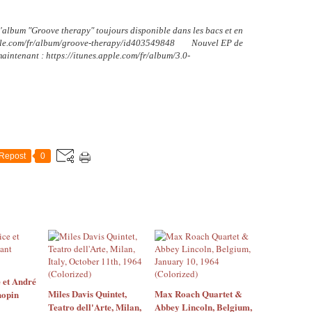
l'album "Groove therapy" toujours disponible dans les bacs et en
apple.com/fr/album/groove-therapy/id403549848‬ Nouvel EP de
intenant : ‪https://itunes.apple.com/fr/album/3.0-
Repost
0
 et André
Miles Davis Quintet,
Max Roach Quartet &
hopin
Teatro dell'Arte, Milan,
Abbey Lincoln, Belgium,