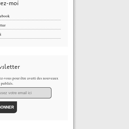
vez-moi
cebook
tter
S
sletter
z-vous pour être averti des nouveaux
s publiés.