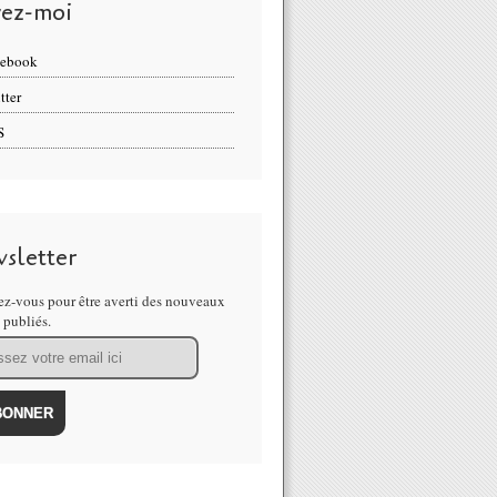
vez-moi
cebook
tter
S
sletter
z-vous pour être averti des nouveaux
s publiés.