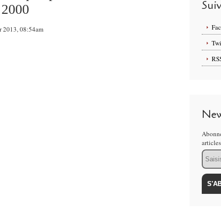
Sui
 2000
Fa
ier 2013, 08:54am
Twi
RS
New
Abonne
article
Email