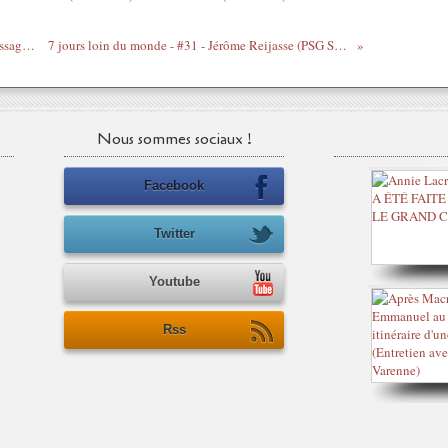
Paul Antoine BOHOUN-BOUABRE - Message de Condoléances du Président Laurent GBAGBO
7 jours loin du monde - #31 - Jérôme Reijasse (PSG SDF, Free, Leonardo, Gavalda, Patrick Besson et Will Ferrel)
Nous sommes sociaux !
Facebook
Twitter
Youtube
Rss