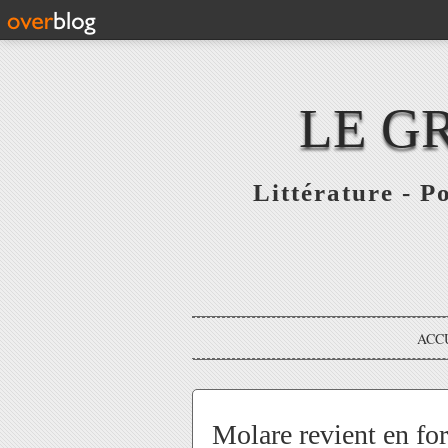
LE G
Littérature - P
ACC
Molare revient en fo