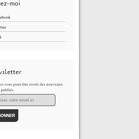
vez-moi
cebook
tter
S
sletter
z-vous pour être averti des nouveaux
s publiés.