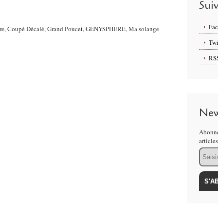
Sui
Fa
Ivoire, Coupé Décalé, Grand Poucet, GENYSPHERE, Ma solange
Twi
RS
New
Abonne
article
Email