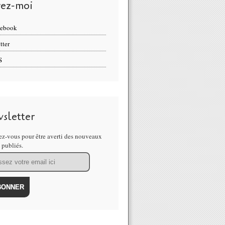
vez-moi
cebook
tter
S
sletter
z-vous pour être averti des nouveaux
s publiés.