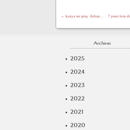
kenya we pray -Juliani, DNA, Joey, JuaCali, Frasha, Angie, June
Archives
2025
2024
2023
2022
2021
2020