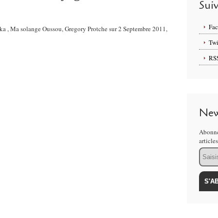
Sui
Fa
rika , Ma solange Oussou, Gregory Protche sur 2 Septembre 2011,
Twi
RS
New
Abonne
article
Email