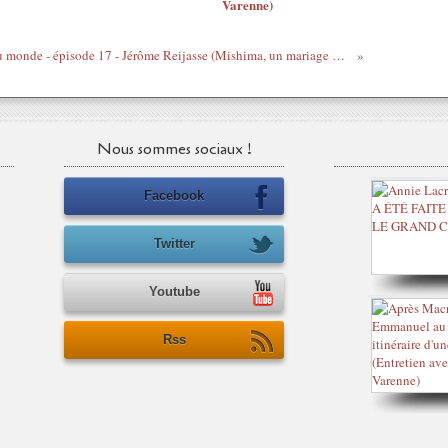
Varenne)
7 jours loin du monde - épisode 17 - Jérôme Reijasse (Mishima, un mariage en province, un groupe de rock de bal, Jean-Michel, 1 kilo de coke dans un ascenseur, une blague autoroutière de Mano)
Nous sommes sociaux !
Facebook
Twitter
Youtube
Rss