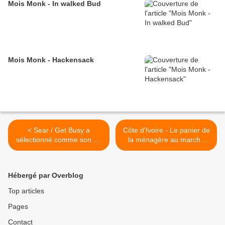
Mois Monk - In walked Bud
Mois Monk - Hackensack
< Sear / Get Busy a
Côte d'Ivoire - Le panier de
sélectionné comme son du
la ménagère au marché
jour... Semaine "Disco/Funk
d'Abobo PK18 >
à la française"
Hébergé par Overblog
Top articles
Pages
Contact