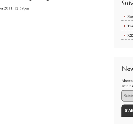
Sui
vier 2011, 12:59pm
Fa
Twi
RS
New
Abonne
article
Email