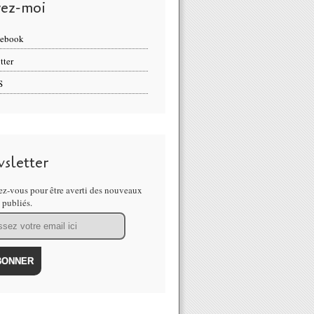
vez-moi
cebook
tter
S
sletter
z-vous pour être averti des nouveaux
s publiés.