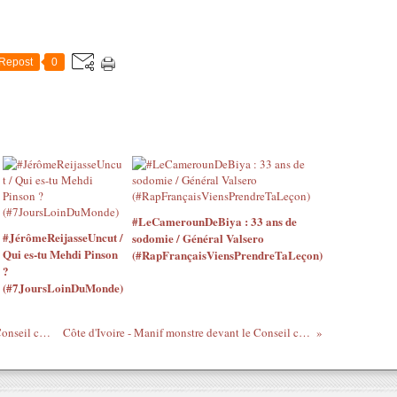
Repost
0
#LeCamerounDeBiya : 33 ans de
#JérômeReijasseUncut /
sodomie / Général Valsero
Qui es-tu Mehdi Pinson
(#RapFrançaisViensPrendreTaLeçon)
?
(#7JoursLoinDuMonde)
Côte d'Ivoire - Manif monstre devant le Conseil constitutionnel à Paris le 12 décembre 2010
Côte d'Ivoire - Manif monstre devant le Conseil constitutionnel à Paris le 12 décembre 2010