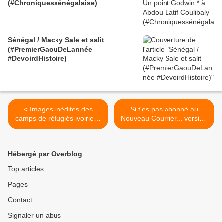
(#Chroniquessénégalaise)
Sénégal / Macky Sale et salit
(#PremierGaouDeLannée
#DevoirdHistoire)
< Images inédites des
Si t'es pas abonné au
camps de réfugiés ivoiriens
Nouveau Courrier... version
du Ghana - Un après-midi à
Niggers With an Attitude >
Egykrom
Hébergé par Overblog
Top articles
Pages
Contact
Signaler un abus