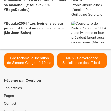
Guillaume Soro a le Bourdon ... dans
sa manche ! (#Bouaké2004
#BogaDoudou)
#Bouaké2004 / Les Ivoiriens et leur
président furent aussi des victimes
(Me Jean Balan)
< Je réclame la libération
MNS - Convergence
de Simone Gbagbo # 10 bis
Socialiste se désaffilie du
félôn PS sénégalais >
Hébergé par Overblog
Top articles
Pages
Contact