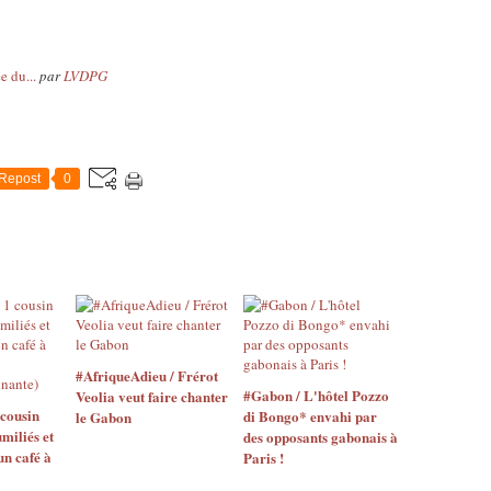
 du...
par
LVDPG
Repost
0
#AfriqueAdieu / Frérot
#Gabon / L'hôtel Pozzo
Veolia veut faire chanter
 cousin
di Bongo* envahi par
le Gabon
miliés et
des opposants gabonais à
n café à
Paris !