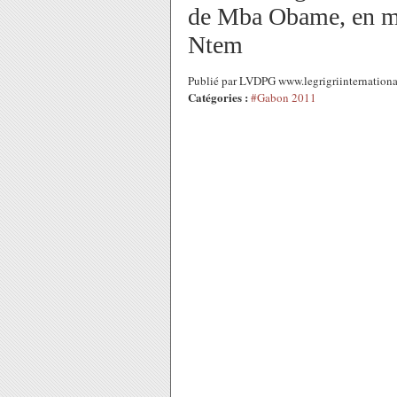
de Mba Obame, en me
Ntem
Publié par LVDPG www.legrigriinternationa
Catégories :
#Gabon 2011