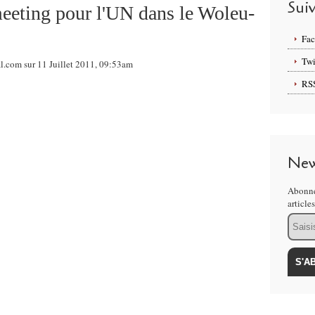
Sui
eting pour l'UN dans le Woleu-
Fa
Twi
l.com sur 11 Juillet 2011, 09:53am
RS
New
Abonne
article
Email