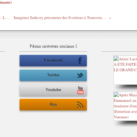
inante)
Les Dames du Reggae, par Princess Erika - Lauryn Hill - “Forgive them father” featuring Shelly Thunder
Imaginez Sarkozy prisonnier des Ivoiriens à Tourcoing avec J-F Copé et Jean Sarkozy en "résidence surveillée" à Abbeville...
Nous sommes sociaux !
Facebook
Twitter
Youtube
Rss