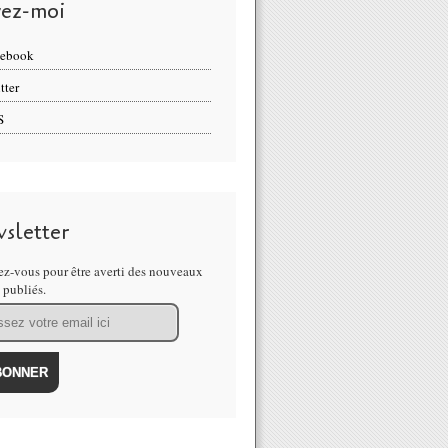
vez-moi
cebook
tter
S
sletter
z-vous pour être averti des nouveaux
s publiés.