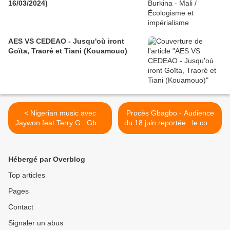
16/03/2024)
AES VS CEDEAO - Jusqu'où iront
Goïta, Traoré et Tiani (Kouamouo)
< Nigerian music avec
Procès Gbagbo - Audience
Jaywon feat Terry G : Gbon
du 18 juin reportée : le coup
Gbon Gbon
bas d'Ocampo éventé >
Hébergé par Overblog
Top articles
Pages
Contact
Signaler un abus