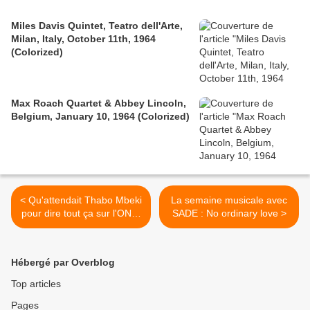
Miles Davis Quintet, Teatro dell'Arte,
Milan, Italy, October 11th, 1964
(Colorized)
Max Roach Quartet & Abbey Lincoln,
Belgium, January 10, 1964 (Colorized)
< Qu'attendait Thabo Mbeki
La semaine musicale avec
pour dire tout ça sur l'ONU,
SADE : No ordinary love >
les rebelles, l'UA, Ouattara
etc ?
Hébergé par Overblog
Top articles
Pages