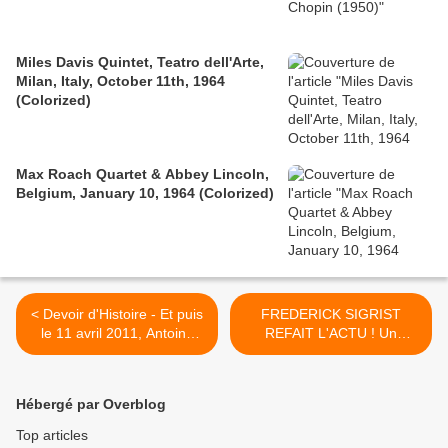
Miles Davis Quintet, Teatro dell'Arte,
Milan, Italy, October 11th, 1964
(Colorized)
Max Roach Quartet & Abbey Lincoln,
Belgium, January 10, 1964 (Colorized)
< Devoir d'Histoire - Et puis
FREDERICK SIGRIST
le 11 avril 2011, Antoine
REFAIT L'ACTU ! Un
Glaser dit (enfin) ce qu'il
antidote à la morosité
pense vraiment de Laurent
ambiante. >
Gbagbo
Hébergé par Overblog
Top articles