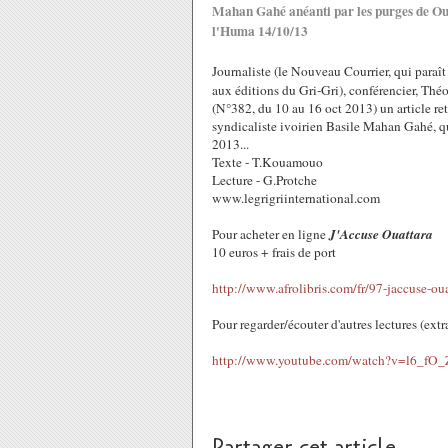
Mahan Gahé anéanti par les purges de O
l'Huma 14/10/13
Journaliste (le Nouveau Courrier, qui paraît
aux éditions du Gri-Gri), conférencier, T
(N°382, du 10 au 16 oct 2013) un article ret
syndicaliste ivoirien Basile Mahan Gahé, qu
2013...
Texte - T.Kouamouo
Lecture - G.Protche
www.legrigriinternational.com
Pour acheter en ligne
J'Accuse Ouattara
10 euros + frais de port
http://www.afrolibris.com/fr/97-jaccuse-ou
Pour regarder/écouter d'autres lectures (extrai
http://www.youtube.com/watch?v=l6_
Partager cet article