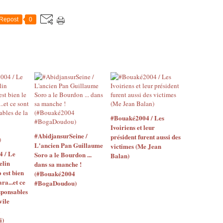
Repost
0
#Bouaké2004 / Les
Ivoiriens et leur
#AbidjansurSeine /
président furent aussi des
L'ancien Pan Guillaume
victimes (Me Jean
4 / Le
Soro a le Bourdon ...
Balan)
elin
dans sa manche !
o est bien
(#Bouaké2004
ara...et ce
#BogaDoudou)
sponsables
vile
i)