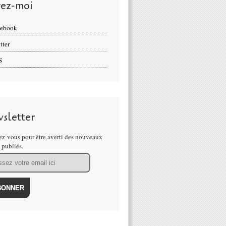
vez-moi
cebook
tter
S
sletter
z-vous pour être averti des nouveaux
s publiés.