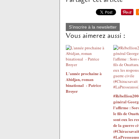
S'inscrire à la newsletter
Vous aimerez aussi :
L'année prochaine à
Abidjan, roman
binational - Patrice
Broyer
#Rébellion200
général Georg
l'affirme : Sor
le fils de Ouatt
sont eux les re
de la guerre ci
(#Chiracsavait
#LaPresseauss