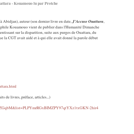
uattara - Kouamouo lu par Protche
 à Abidjan), auteur (son dernier livre en date,
J'Accuse Ouattara
,
héophile Kouamouo vient de publier dans l'Humanité Dimanche
entissant sur la disparition, suite aux purges de Ouattara, du
e la CGT avait aidé et à qui elle avait donné la parole début
attara.html
ts de livres, préface, articles...)
fO_ZGqbM&list=PLPYmrRGxBIMZPY97qtYXz1txGKN-2hir4