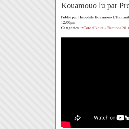
Kouamouo lu par Pro
Publié par Théophile Kouamouo L'Humanité
12:00pm
Catégories :
#Côte d'Ivoire - Élections 201