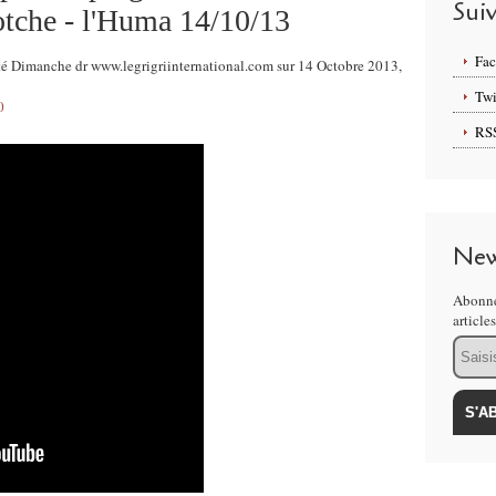
Sui
tche - l'Huma 14/10/13
Fa
 Dimanche dr www.legrigriinternational.com sur 14 Octobre 2013,
Twi
0
RS
New
Abonne
article
Email