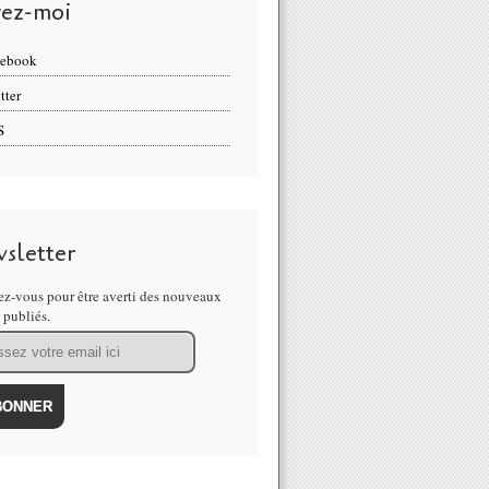
vez-moi
cebook
tter
S
sletter
z-vous pour être averti des nouveaux
s publiés.