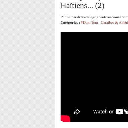
Haïtiens... (2)
Publié par dr www.legrigriinternational.co
Catégories :
#Dom-Tom - Caraïbes & Amér