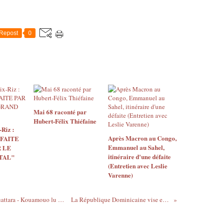
Repost
0
Mai 68 raconté par
Hubert-Félix Thiéfaine
Riz :
Après Macron au Congo,
 FAITE
Emmanuel au Sahel,
 LE
itinéraire d'une défaite
TAL"
(Entretien avec Leslie
Varenne)
Mahan Gahé anéanti par les purges de Ouattara - Kouamouo lu par Protche - l'Huma 14/10/13
La République Dominicaine vise en fait les Haïtiens...