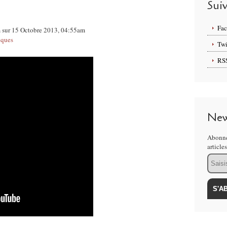
Sui
Fa
m sur 15 Octobre 2013, 04:55am
iques
Twi
RS
New
Abonne
article
Email