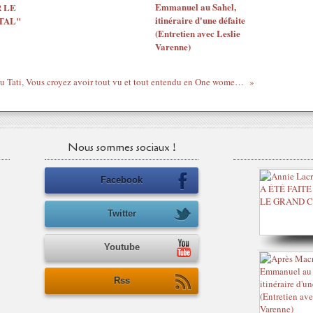
Emmanuel au Sahel,
 LE
itinéraire d'une défaite
TAL"
(Entretien avec Leslie
Varenne)
Amou Tati, Vous croyez avoir tout vu et tout entendu en One women Show !!!
Nous sommes sociaux !
Facebook
Twitter
Youtube
Rss