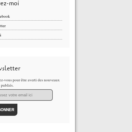
vez-moi
cebook
tter
S
sletter
z-vous pour être averti des nouveaux
s publiés.