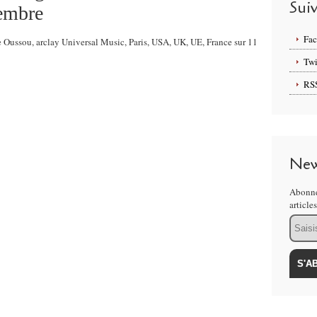
Sui
vembre
Fa
e Oussou, arclay Universal Music, Paris, USA, UK, UE, France sur 11
Twi
RS
New
Abonne
article
Email