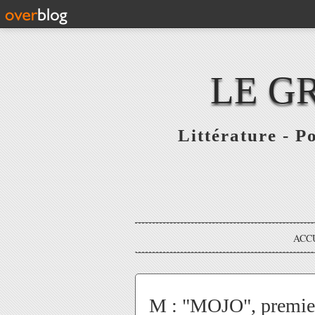
LE G
Littérature - P
ACC
M : "MOJO", premier