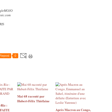
singleMOJO
usic.com
RIS
Repost
0
Mai 68 raconté par
Hubert-Félix Thiéfaine
Riz :
Après Macron au Congo,
 FAITE