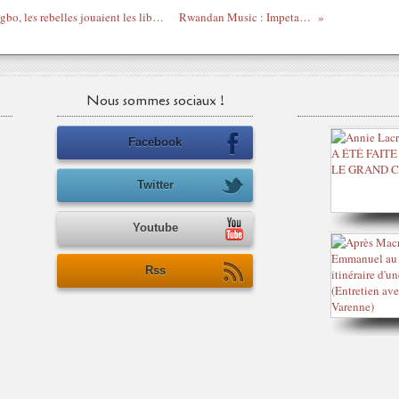
Pendant que les Français capturaient Gbagbo, les rebelles jouaient les libérateurs au Golf Hôtel !
Rwandan Music : Impeta by Faycal
Nous sommes sociaux !
Facebook
Twitter
Youtube
Rss