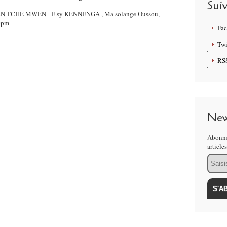
Sui
 ADAN TCHÈ MWEN - E.sy KENNENGA , Ma solange Oussou,
00pm
Fa
Twi
RS
New
Abonne
article
Email