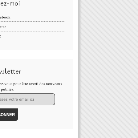
vez-moi
cebook
tter
S
sletter
z-vous pour être averti des nouveaux
s publiés.