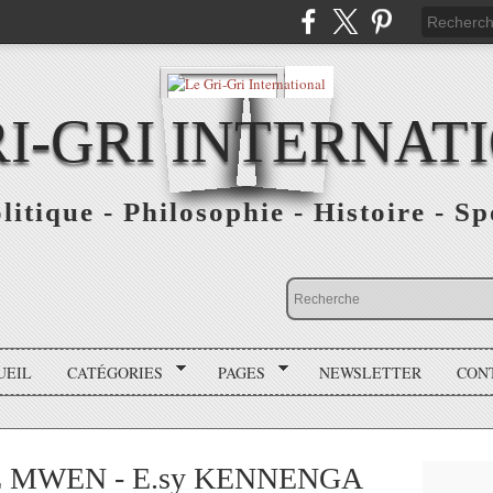
RI-GRI INTERNAT
olitique - Philosophie - Histoire - S
UEIL
CATÉGORIES
PAGES
NEWSLETTER
CON
 MWEN - E.sy KENNENGA