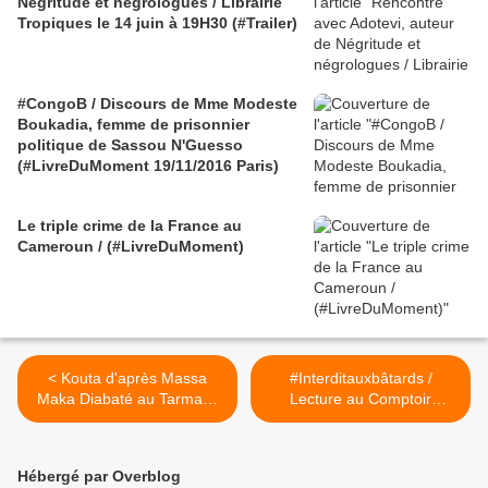
Négritude et négrologues / Librairie
Tropiques le 14 juin à 19H30 (#Trailer)
#CongoB / Discours de Mme Modeste
Boukadia, femme de prisonnier
politique de Sassou N'Guesso
(#LivreDuMoment 19/11/2016 Paris)
Le triple crime de la France au
Cameroun / (#LivreDuMoment)
< Kouta d'après Massa
#Interditauxbâtards /
Maka Diabaté au Tarmac /
Lecture au Comptoir
du 13 au 23 mai
Général le 28 avril 2014 /
Roman-Photo >
Hébergé par Overblog