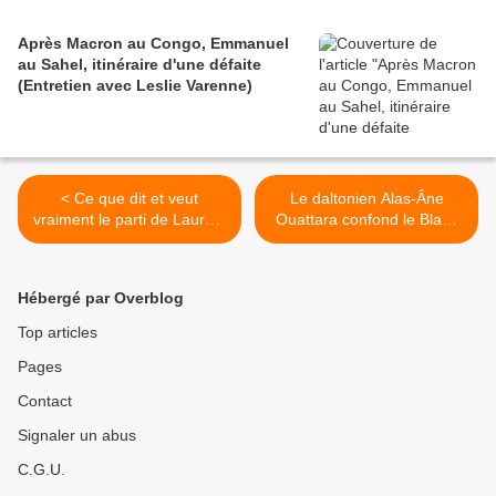
Après Macron au Congo, Emmanuel
au Sahel, itinéraire d'une défaite
(Entretien avec Leslie Varenne)
< Ce que dit et veut
Le daltonien Alas-Âne
vraiment le parti de Laurent
Ouattara confond le Blanc
Gbagbo
Kennedy et le Noir Luther
King - 1er Gaou >
Hébergé par Overblog
Top articles
Pages
Contact
Signaler un abus
C.G.U.