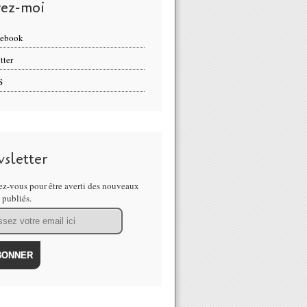
vez-moi
cebook
tter
S
sletter
z-vous pour être averti des nouveaux
s publiés.