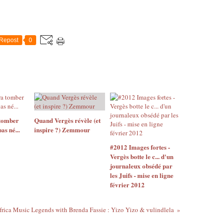
Repost
0
 tomber
Quand Vergès révèle (et
as né...
inspire ?) Zemmour
#2012 Images fortes -
Vergès botte le c... d'un
journaleux obsédé par
les Juifs - mise en ligne
février 2012
rica Music Legends with Brenda Fassie : Yizo Yizo & vulindlela