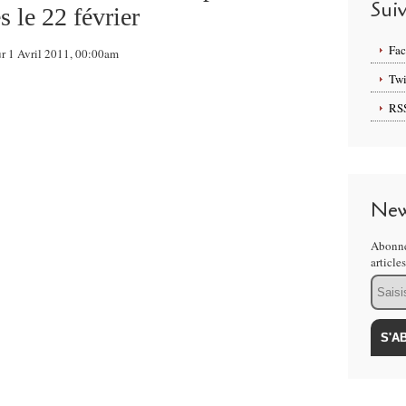
Sui
 le 22 février
Fa
ur 1 Avril 2011, 00:00am
Twi
RS
New
Abonne
article
Email