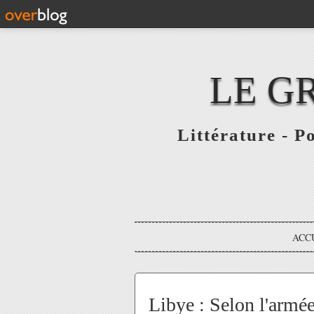
LE G
Littérature - P
ACC
Libye : Selon l'armé