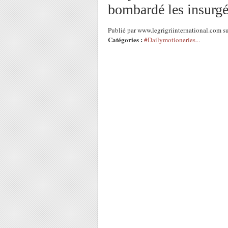
bombardé les insurgés
Publié par www.legrigriinternational.com s
Catégories :
#Dailymotioneries...