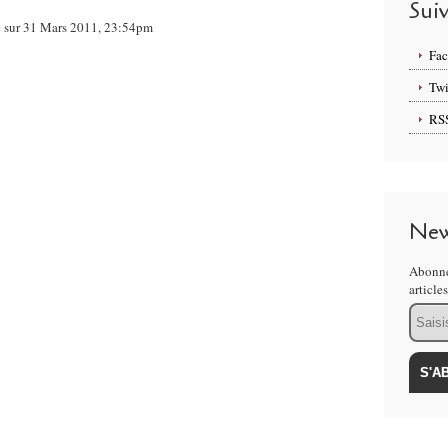
Sui
ce sur 31 Mars 2011, 23:54pm
Fa
Twi
RS
New
Abonne
article
Email