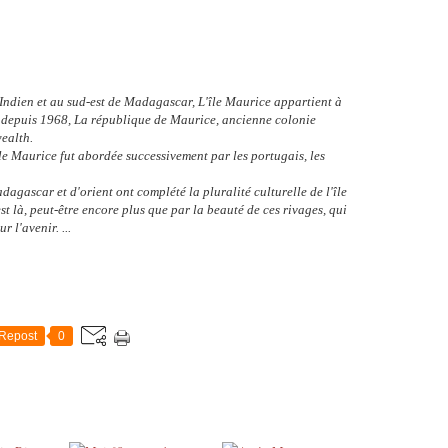
 Indien et au sud-est de Madagascar, L'île Maurice appartient à
 depuis 1968, La république de Maurice, ancienne colonie
ealth.
'île Maurice fut abordée successivement par les portugais, les
adagascar et d'orient ont complété la pluralité culturelle de l'île
est là, peut-être encore plus que par la beauté de ces rivages, qui
r l'avenir. ...
Repost
0