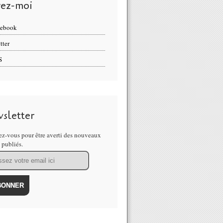
vez-moi
cebook
tter
S
sletter
z-vous pour être averti des nouveaux
s publiés.