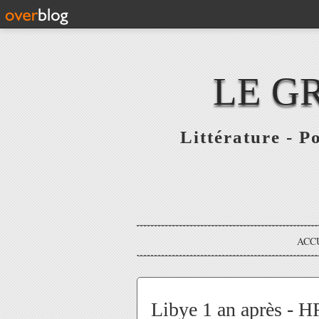
LE G
Littérature - P
ACC
Libye 1 an après - H