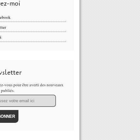
vez-moi
cebook
tter
S
sletter
z-vous pour être averti des nouveaux
s publiés.