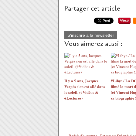
Partager cet article
S'inscrire à la newsletter
Vous aimerez aussi :
Il y a 5 ans, Jacques
#Libye / La D
Vergès s'en est allé dans
filmé la mort 
le soleil. (#Vidéos &
(et Vincent Hu
#Lectures)
sa biographie !
Redifs d'automne - Patson au Splendid po