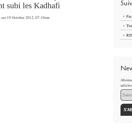
Sui
nt subi les Kadhafi
Fa
m sur 19 Octobre 2012, 07:10am
Twi
RS
New
Abonne
article
Email