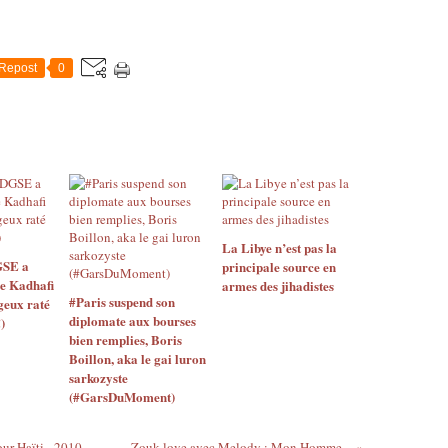
Repost
0
La Libye n’est pas la
GSE a
principale source en
de Kadhafi
armes des jihadistes
#Paris suspend son
geux raté
diplomate aux bourses
)
bien remplies, Boris
Boillon, aka le gai luron
sarkozyste
(#GarsDuMoment)
ur Haïti - 2010
Zouk love avec Melody : Mon Homme...