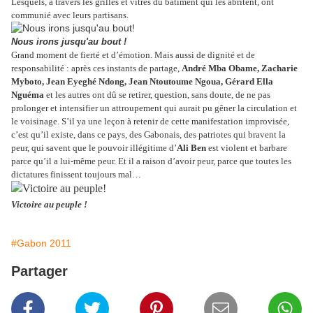
Lesquels, à travers les grilles et vitres du bâtiment qui les abritent, ont
communié avec leurs partisans.
Nous irons jusqu'au bout !
Grand moment de fierté et d’émotion. Mais aussi de dignité et de
responsabilité : après ces instants de partage,
André Mba Obame, Zacharie
Myboto, Jean Eyeghé Ndong, Jean Ntoutoume Ngoua, Gérard Ella
Nguéma
et les autres ont dû se retirer, question, sans doute, de ne pas
prolonger et intensifier un attroupement qui aurait pu gêner la circulation et
le voisinage. S’il ya une leçon à retenir de cette manifestation improvisée,
c’est qu’il existe, dans ce pays, des Gabonais, des patriotes qui bravent la
peur, qui savent que le pouvoir illégitime d’
Ali Ben
est violent et barbare
parce qu’il a lui-même peur. Et il a raison d’avoir peur, parce que toutes les
dictatures finissent toujours mal…
Victoire au peuple !
#Gabon 2011
Partager