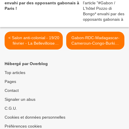
envahi par des opposants gabonais à
Paris !
< Salon anti-colonial - 19/20
Gabon-RDC-Madagascar-
février - La Bellevilloise
Cameroun-Congo-Burkina
(Paris)
Faso - Marche à Paris le
19/02 contre les
tripatouillages électoraux, la
Hébergé par Overblog
répression et les Pouvoirs
mal acquis >
Top articles
Pages
Contact
Signaler un abus
C.G.U.
Cookies et données personnelles
Préférences cookies