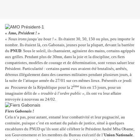
« Amo, Président ! »
« Nous irons jusqu’au bout ! ».
Ils étaient 30, 50, 150 ou plus, peu importe le
nombre. Ils étaient là, ces Gabonais, jeunes pour la plupart, devant la barrière
du
PNUD
. Sous le soleil, ils chantaient, agitaient des mains, certains agrippés
aux grilles. Pendant plus de 30mn, dans la joie et la discipline, ces fiers
compatriotes, modèles de courage et de détermination, sont venus saluer leur
Président. Particularité : certains parmi eux avaient été brutalisés, arrêtés,
détenus illégalement dans des casernes militaires pendant plusieurs jours, à
la suite de l’attaque armée du 27/01 sur ces mêmes lieux. Présentés ce jeudi
ème
au Procureur de la République pour la 2
fois en 15 jours, pour un
imaginaire délit de
« trouble à l’ordre public »
, ils ont vu leur affaire
renvoyée à nouveau au 24/02.
Fiers Gabonais !
Cela n’a pas, pour autant, entamé leur combativité et leur pugnacité, au
contraire, puisque c’est en sortant du palais de justice, situé à quelques
encablures du PNUD qu’ils sont allé célébrer le Président André Mba Obame,
son Gouvernement et les membres du Bureau exécutif de l’
Union Nationale
.